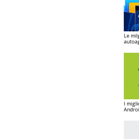
Le milg
autoa
I migli
Androi