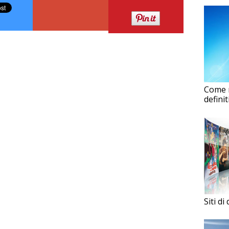
Come r
defini
Siti d