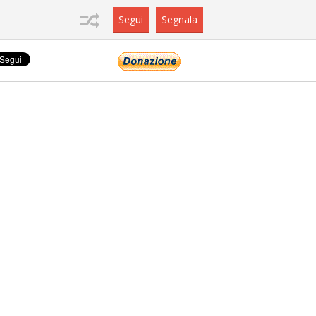
ne consideriamo che accetti il loro uso.
Più Info
OK
Segui
Segnala