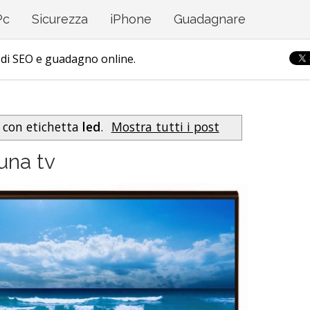
ed esperienza dei lettori. Se decidi di continuare la navigazio
Pc
Sicurezza
iPhone
Guadagnare
di SEO e guadagno online.
t con etichetta
led
.
Mostra tutti i post
una tv