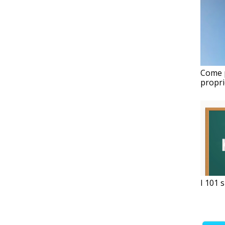
Come p
propr
I 101 s