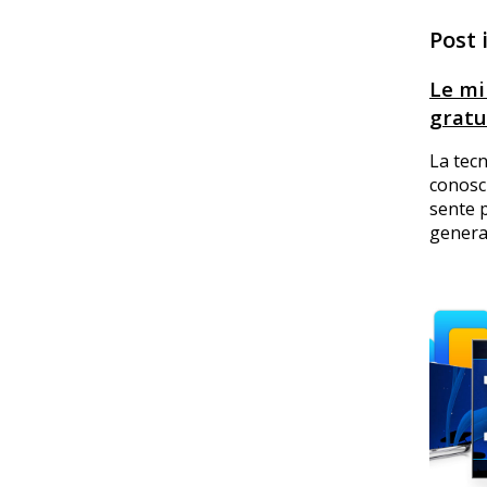
Post 
Le mil
gratu
La tecn
conosc
sente p
general