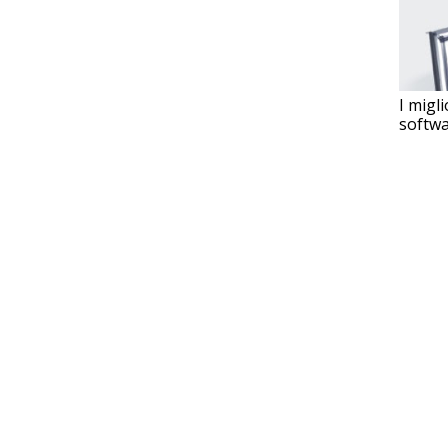
I migli
softwa