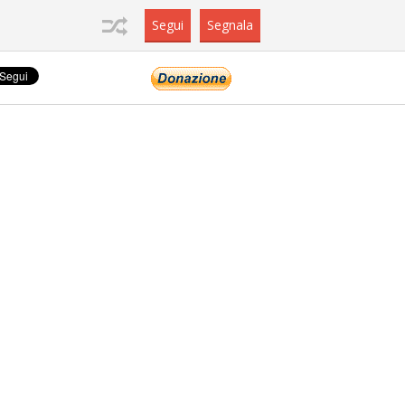
ne consideriamo che accetti il loro uso.
Più Info
OK
Segui
Segnala