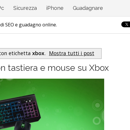
ed esperienza dei lettori. Se decidi di continuare la navigazio
Pc
Sicurezza
iPhone
Guadagnare
di SEO e guadagno online.
 con etichetta
xbox
.
Mostra tutti i post
n tastiera e mouse su Xbox