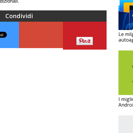
dizionali.
Condividi
Le milg
autoa
I migli
Androi