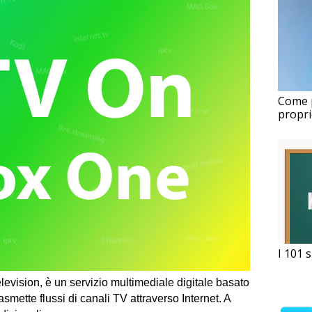
Come p
propr
I 101 s
elevision,
è un servizio multimediale digitale basato
asmette flussi di canali TV attraverso Internet. A