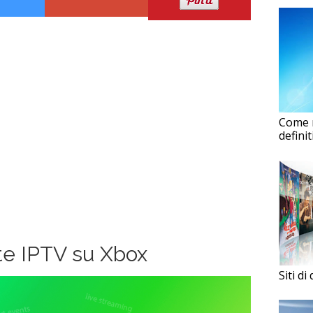
Come r
defini
te IPTV su Xbox
Siti d