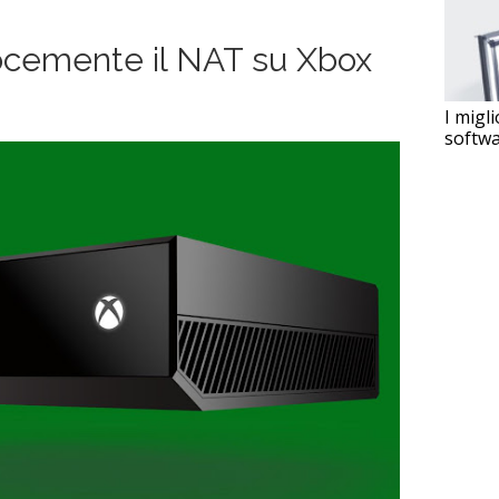
ocemente il NAT su Xbox
I migli
softwa