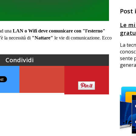
Post 
Le mil
ad una
LAN o Wifi deve comunicare con "l'esterno"
gratu
'è la necessità di
"Nattare"
le vie di comunicazione. Ecco
La tecn
conosc
sente p
Condividi
general